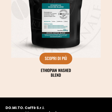
SCOPRI DI PIÙ
ETHIOPIAN WASHED
BLEND
DO.MI.TO. Caffè S.r.l.