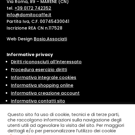
Via Roma, 89 – MARENE (CN)
tel.
+39 0172 742352
info@domitocaffe.it
Partita Iva, C.F. 00745430041
Iscrizione REA CN n.117528
Web Design
Bosio.Associati
Informative privacy
Diritti riconosciuti all’interessato
Procedura esercizio diritti
Informativa integrale cookies
Informativa shopping online
Informativa creazione account
Informativa contatti sito
Informativa newsletter
Questo sito fa uso di cookie, tecnici e di terze parti,
che raccolgono informazioni sulla navigazione degli
utenti utili ad agevolare la visita del sito. Per maggiori
Condizioni
dettagli e/o per personalizzare l’utilizzo dei cookie