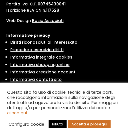
Partita Iva, C.F. 00745430041
Iscrizione REA CN n.117528
Web Design
Bosio.Associati
Informative privacy
Diritti riconosciuti all’interessato
Procedura esercizio diritti
Informativa integrale cookies
Informativa shopping online
Informativa creazione account
Informativa contatti sito
Informativa newsletter
Questo sito fa uso di cookie, tecnici e di terze parti,
che raccolgono informazioni sulla navigazione degli
utenti utili ad agevolare la visita del sito. Per maggiori
Condizioni
dettagli e/o per personalizzare l’utilizzo dei cookie
clicca qui
.
Condizioni di vendita
Modulo di recesso
Configura cookie
Rifiuta
Accetta e prosegui