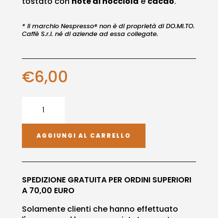
tostato con
note di nocciola
e
cacao
.
* Il marchio Nespresso® non è di proprietà di DO.MI.TO.
Caffè S.r.l. né di aziende ad essa collegate.
€
6,00
20
Capsule
-
Decaffeinato
AGGIUNGI AL CARRELLO
COMPATIBILI
NESPRESSO®
quantità
SPEDIZIONE GRATUITA PER ORDINI SUPERIORI
A 70,00 EURO
Solamente clienti che hanno effettuato